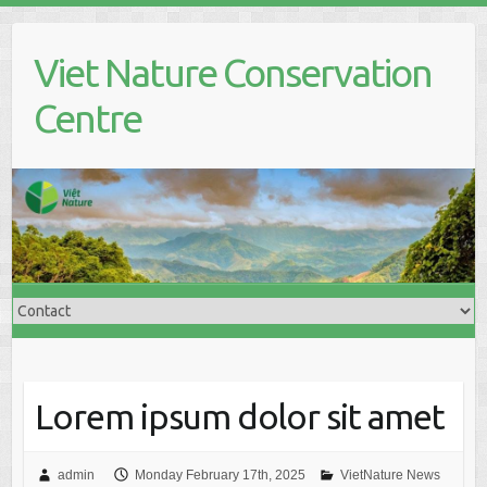
S
k
Viet Nature Conservation
i
p
Centre
t
o
c
o
n
t
e
n
t
Lorem ipsum dolor sit amet
admin
Monday February 17th, 2025
VietNature News