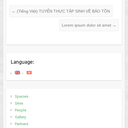
←
(Tiếng Việt) TUYỂN THỰC TẬP SINH VỀ BẢO TỒN
Lorem ipsum dolor sit amet
→
Language:
Species
Sites
People
Gallery
Partners