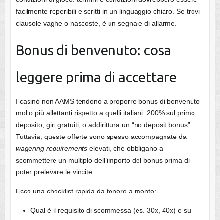
facilmente reperibili e scritti in un linguaggio chiaro. Se trovi
clausole vaghe o nascoste, è un segnale di allarme.
Bonus di benvenuto: cosa
leggere prima di accettare
I casinò non AAMS tendono a proporre bonus di benvenuto
molto più allettanti rispetto a quelli italiani: 200% sul primo
deposito, giri gratuiti, o addirittura un “no deposit bonus”.
Tuttavia, queste offerte sono spesso accompagnate da
wagering requirements
elevati, che obbligano a
scommettere un multiplo dell’importo del bonus prima di
poter prelevare le vincite.
Ecco una checklist rapida da tenere a mente:
Qual è il requisito di scommessa (es. 30x, 40x) e su