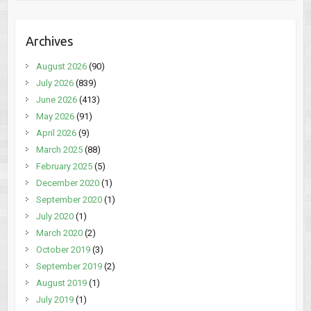
Archives
August 2026
(90)
July 2026
(839)
June 2026
(413)
May 2026
(91)
April 2026
(9)
March 2025
(88)
February 2025
(5)
December 2020
(1)
September 2020
(1)
July 2020
(1)
March 2020
(2)
October 2019
(3)
September 2019
(2)
August 2019
(1)
July 2019
(1)