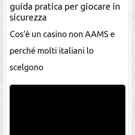
guida pratica per giocare in
sicurezza
Cos’è un casino non AAMS e
perché molti italiani lo
scelgono