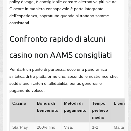
policy è vaga, è consigliabile cercare alternative più sicure.
Giocare in maniera consapevole è parte integrante
dell’esperienza, soprattutto quando si trattano somme
consistenti.
Confronto rapido di alcuni
casino non AAMS consigliati
Per darti un punto di partenza, ecco una panoramica
sintetica di tre piattaforme che, secondo le nostre ricerche,
soddisfano i criteri di affidabilità, bonus generosi e
pagamento veloce.
Casino
Bonus di
Metodi di
Tempo
Licenza
benvenuto
pagamento
prelievo
medio
StarPlay
200% fino
Visa,
1‑2
Malta