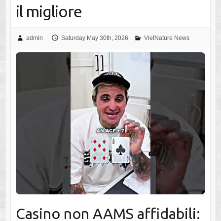
il migliore
admin
Saturday May 30th, 2026
VietNature News
Casino non AAMS affidabili: