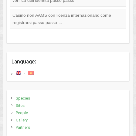
verifica dell’identità passo passo
Casino non AAMS con licenza internazionale: come
registrarsi passo passo
→
Language:
Species
Sites
People
Gallery
Partners