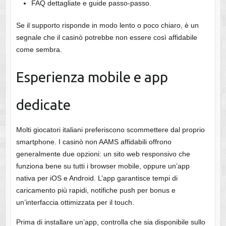
FAQ dettagliate e guide passo‑passo.
Se il supporto risponde in modo lento o poco chiaro, è un
segnale che il casinò potrebbe non essere così affidabile
come sembra.
Esperienza mobile e app
dedicate
Molti giocatori italiani preferiscono scommettere dal proprio
smartphone. I casinò non AAMS affidabili offrono
generalmente due opzioni: un sito web responsivo che
funziona bene su tutti i browser mobile, oppure un’app
nativa per iOS e Android. L’app garantisce tempi di
caricamento più rapidi, notifiche push per bonus e
un’interfaccia ottimizzata per il touch.
Prima di installare un’app, controlla che sia disponibile sullo