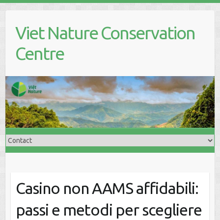
S
k
Viet Nature Conservation
i
p
Centre
t
o
c
o
n
t
e
n
t
Casino non AAMS affidabili:
passi e metodi per scegliere