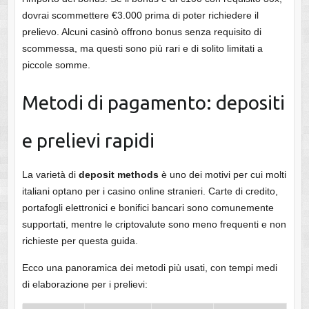
dovrai scommettere €3.000 prima di poter richiedere il
prelievo. Alcuni casinò offrono bonus senza requisito di
scommessa, ma questi sono più rari e di solito limitati a
piccole somme.
Metodi di pagamento: depositi
e prelievi rapidi
La varietà di
deposit methods
è uno dei motivi per cui molti
italiani optano per i casino online stranieri. Carte di credito,
portafogli elettronici e bonifici bancari sono comunemente
supportati, mentre le criptovalute sono meno frequenti e non
richieste per questa guida.
Ecco una panoramica dei metodi più usati, con tempi medi
di elaborazione per i prelievi: