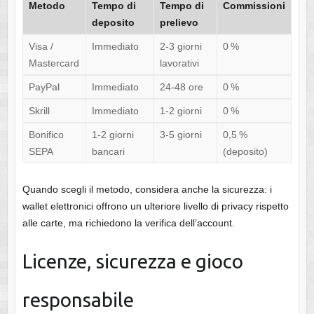
Metodo
Tempo di
Tempo di
Commissioni
deposito
prelievo
Visa /
Immediato
2‑3 giorni
0 %
Mastercard
lavorativi
PayPal
Immediato
24‑48 ore
0 %
Skrill
Immediato
1‑2 giorni
0 %
Bonifico
1‑2 giorni
3‑5 giorni
0,5 %
SEPA
bancari
(deposito)
Quando scegli il metodo, considera anche la sicurezza: i
wallet elettronici offrono un ulteriore livello di privacy rispetto
alle carte, ma richiedono la verifica dell’account.
Licenze, sicurezza e gioco
responsabile