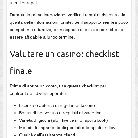
utenti europei.
Durante la prima interazione, verifica i tempi di risposta e la
qualità delle informazioni fornite. Se il supporto sembra poco
competente o tardivo, è un segnale che il sito potrebbe non
essere affidabile a lungo termine.
Valutare un casino: checklist
finale
Prima di aprire un conto, usa questa checklist per
confrontare i diversi operatori:
Licenza e autorità di regolamentazione
Bonus di benvenuto e requisiti di wagering
Varietà di giochi (slot, live casino, sportsbook)
Metodi di pagamento disponibili e tempi di prelievo
Qualità dell’assistenza clienti