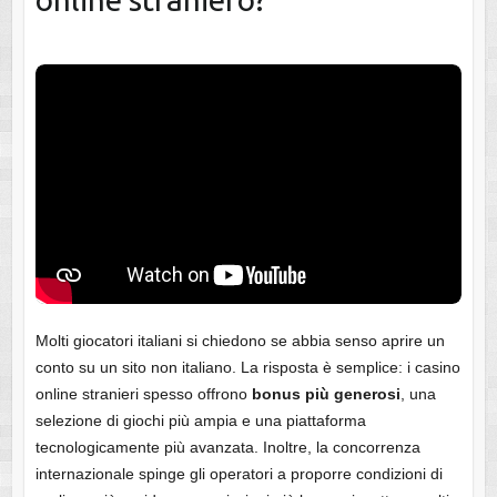
Molti giocatori italiani si chiedono se abbia senso aprire un
conto su un sito non italiano. La risposta è semplice: i casino
online stranieri spesso offrono
bonus più generosi
, una
selezione di giochi più ampia e una piattaforma
tecnologicamente più avanzata. Inoltre, la concorrenza
internazionale spinge gli operatori a proporre condizioni di