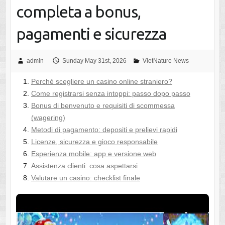
completa a bonus,
pagamenti e sicurezza
admin
Sunday May 31st, 2026
VietNature News
Perché scegliere un casino online straniero?
Come registrarsi senza intoppi: passo dopo passo
Bonus di benvenuto e requisiti di scommessa
(wagering)
Metodi di pagamento: depositi e prelievi rapidi
Licenze, sicurezza e gioco responsabile
Esperienza mobile: app e versione web
Assistenza clienti: cosa aspettarsi
Valutare un casino: checklist finale