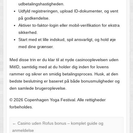
udbetalingshastigheden.
Udfyld registreringen, upload ID‑dokumenter, og vent
på godkendelse.
Aktiver to‑faktor‑login eller mobil‑verifikation for ekstra
sikkerhed.
Start med et lille indskud, spil ansvarligt, og hold øje
med dine grænser.
Med disse trin er du klar til at nyde casinooplevelsen uden
MitID, samtidig med at du holder dig inden for lovens
rammer og sikrer en smidig betalingsproces. Husk, at den
bedste beslutning er baseret på både bonusmuligheder og
den samlede brugeroplevelse.
© 2026 Copenhagen Yoga Festival. Alle rettigheder
forbeholdes.
←
Casino uden Rofus bonus – komplet guide og
anmeldelse