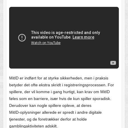
MitID er indført for at styrke sikkerheden, men i praksis
betyder det ofte ekstra skridt i registreringsprocessen. For
spillere, der vil komme i gang hurtigt, kan krav om MitID
føles som en barriere, især hvis de kun spiller sporadisk.
Derudover kan nogle spillere opleve, at deres
MitID‑oplysninger allerede er spredt i andre digitale
tjenester, og de foretrækker derfor at holde
gamblingaktiviteten adskilt.