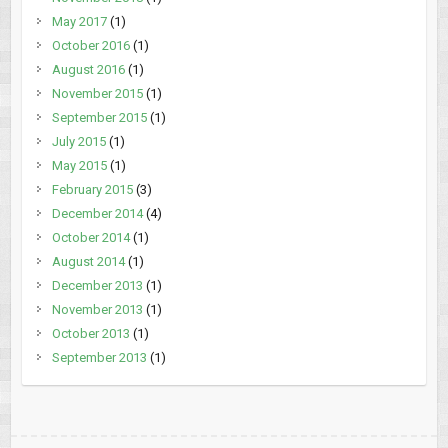
May 2017
(1)
October 2016
(1)
August 2016
(1)
November 2015
(1)
September 2015
(1)
July 2015
(1)
May 2015
(1)
February 2015
(3)
December 2014
(4)
October 2014
(1)
August 2014
(1)
December 2013
(1)
November 2013
(1)
October 2013
(1)
September 2013
(1)