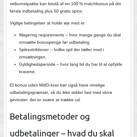
velkomstpakke kan bestå af en 100 % matchbonus på din
første indbetaling plus 50 gratis spins.
Vigtige betingelser at holde øje med er:
Wagering requirements – hvor mange gange du skal
omsætte bonuspenge før udbetaling.
Spilrestriktioner – hvilke spil der tæller med i
omsætningen.
Gyldighedsperiode – hvor lang tid du har til at opfylde
kravene.
Et bonus uden MitID‑krav bør også have rimelige
udbetalingsgrænser, så du ikke sidder fast med store
gevinster, der er svære at trække ud.
Betalingsmetoder og
udbetalinger – hvad du skal