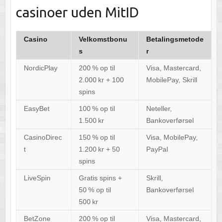
casinoer uden MitID
Casino
Velkomstbonu
Betalingsmetode
s
r
NordicPlay
200 % op til
Visa, Mastercard,
2.000 kr + 100
MobilePay, Skrill
spins
EasyBet
100 % op til
Neteller,
1.500 kr
Bankoverførsel
CasinoDirec
150 % op til
Visa, MobilePay,
t
1.200 kr + 50
PayPal
spins
LiveSpin
Gratis spins +
Skrill,
50 % op til
Bankoverførsel
500 kr
BetZone
200 % op til
Visa, Mastercard,