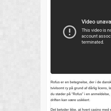
Rofus er en betegnelse, der i de dansk
tvivlsomt ry på grund af dårlig licens,
du støder på “Rofus” i en anmeldelse, 
driften kan være usikkert.
Det betyder ikke, at hvert casino med