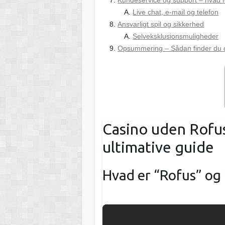
Live chat, e‑mail og telefon
Ansvarligt spil og sikkerhed
Selveksklusionsmuligheder
Opsummering – Sådan finder du d
Casino uden Rofu
ultimative guide
Hvad er “Rofus” og