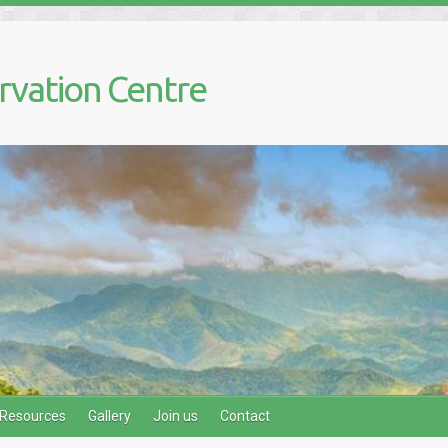
rvation Centre
Resources
Gallery
Join us
Contact