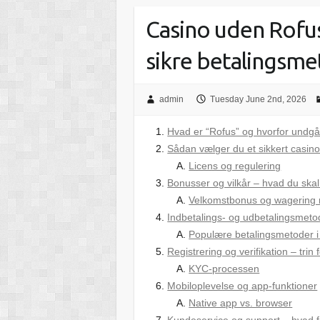
Casino uden Rofus
sikre betalingsm
admin
Tuesday June 2nd, 2026
Hvad er “Rofus” og hvorfor undgå
Sådan vælger du et sikkert casin
Licens og regulering
Bonusser og vilkår – hvad du skal
Velkomstbonus og wagering 
Indbetalings- og udbetalingsmeto
Populære betalingsmetoder 
Registrering og verifikation – trin f
KYC-processen
Mobiloplevelse og app‑funktioner
Native app vs. browser
Kundeservice og support – hvad 