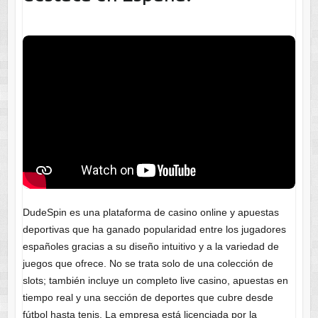
DudeSpin es una plataforma de casino online y apuestas
deportivas que ha ganado popularidad entre los jugadores
españoles gracias a su diseño intuitivo y a la variedad de
juegos que ofrece. No se trata solo de una colección de
slots; también incluye un completo live casino, apuestas en
tiempo real y una sección de deportes que cubre desde
fútbol hasta tenis. La empresa está licenciada por la