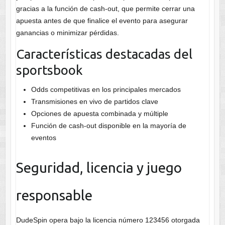
gracias a la función de cash‑out, que permite cerrar una
apuesta antes de que finalice el evento para asegurar
ganancias o minimizar pérdidas.
Características destacadas del
sportsbook
Odds competitivas en los principales mercados
Transmisiones en vivo de partidos clave
Opciones de apuesta combinada y múltiple
Función de cash‑out disponible en la mayoría de
eventos
Seguridad, licencia y juego
responsable
DudeSpin opera bajo la licencia número 123456 otorgada