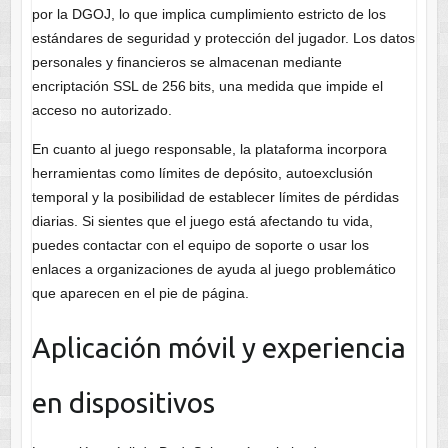
por la DGOJ, lo que implica cumplimiento estricto de los
estándares de seguridad y protección del jugador. Los datos
personales y financieros se almacenan mediante
encriptación SSL de 256 bits, una medida que impide el
acceso no autorizado.
En cuanto al juego responsable, la plataforma incorpora
herramientas como límites de depósito, autoexclusión
temporal y la posibilidad de establecer límites de pérdidas
diarias. Si sientes que el juego está afectando tu vida,
puedes contactar con el equipo de soporte o usar los
enlaces a organizaciones de ayuda al juego problemático
que aparecen en el pie de página.
Aplicación móvil y experiencia
en dispositivos