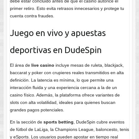
debe estar concluido antes de que el casino autorice el
primer retiro. Esto evita retrasos innecesarios y protege tu
cuenta contra fraudes.
Juego en vivo y apuestas
deportivas en DudeSpin
El área de
live casino
incluye mesas de ruleta, blackjack,
baccarat y poker con crupieres reales transmitidos en alta
definición. La latencia es mínima, lo que permite una
interacción fluida y una experiencia cercana a la de un
casino físico. Además, la plataforma ofrece variantes de
slots con alta volatilidad, ideales para quienes buscan
grandes pagos potenciales.
En la sección de
sports betting
, DudeSpin cubre eventos
de fútbol de LaLiga, la Champions League, baloncesto, tenis
y eSports. Los usuarios pueden apostar en tiempo real