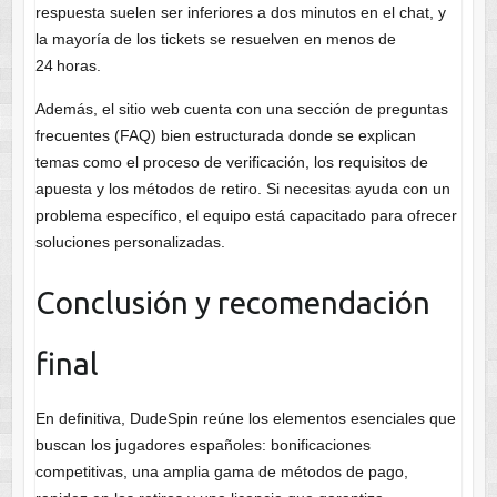
respuesta suelen ser inferiores a dos minutos en el chat, y
la mayoría de los tickets se resuelven en menos de
24 horas.
Además, el sitio web cuenta con una sección de preguntas
frecuentes (FAQ) bien estructurada donde se explican
temas como el proceso de verificación, los requisitos de
apuesta y los métodos de retiro. Si necesitas ayuda con un
problema específico, el equipo está capacitado para ofrecer
soluciones personalizadas.
Conclusión y recomendación
final
En definitiva, DudeSpin reúne los elementos esenciales que
buscan los jugadores españoles: bonificaciones
competitivas, una amplia gama de métodos de pago,