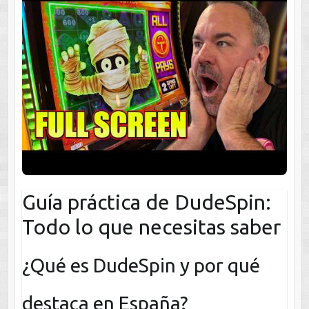
Guía práctica de DudeSpin:
Todo lo que necesitas saber
¿Qué es DudeSpin y por qué
destaca en España?