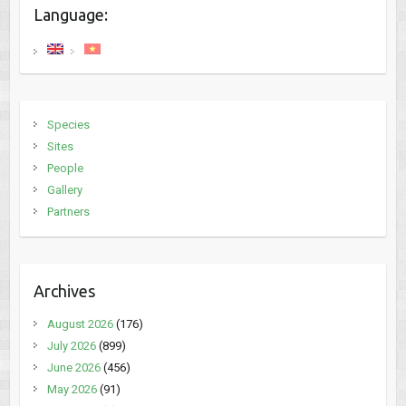
Language:
Species
Sites
People
Gallery
Partners
Archives
August 2026
(176)
July 2026
(899)
June 2026
(456)
May 2026
(91)