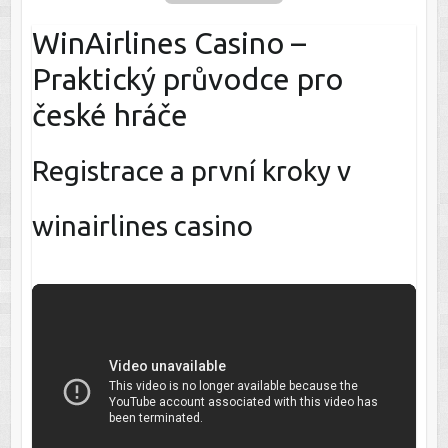
WinAirlines Casino –
Praktický průvodce pro
české hráče
Registrace a první kroky v
winairlines casino