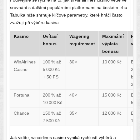
srovnání s dalšími populárními platformami na českém trhu.
Tabulka níže shrnuje klíčové parametry, které hráči často
zvažují při výběru kasina.
Kasino
Uvítací
Wagering
Maximální
Ryc
bonus
requirement
výplata
výb
bonusu
WinAirlines
100 % až
30×
10 000 Kč
E‑wa
Casino
5 000 Kč
24 h
+ 50 FS
bank
3 dn
Fortuna
200 % až
40×
15 000 Kč
Ban
10 000 Kč
5 dn
Chance
150 % až
35×
12 000 Kč
E‑wa
7 500 Kč
12 h
Jak vidíte, winairlines casino vyniká rychlostí výběrů a