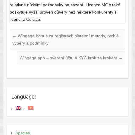
relativně nízkými požadavky na sázení. Licence MGA také
poskytuje vyšší úroveň důvěry než některé konkurenty s
licencí z Curaca.
←
Wingaga bonus za registraci: platební metody, rychlé
výběry a podmínky
Wingaga app – ověření účtu a KYC krok za krokem
→
Language:
Species