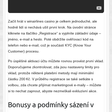
Začít hrát v winairlines casino je celkem jednoduché, ale
hodně lidí si nechává ušít první krok. Na úvodní stránce
kliknete na tlačítko „Registrace“ a vyplníte základní údaje –
jméno, e‑mail a heslo. Poté obdržíte ověřovací kód na
telefon nebo e‑mail, což je součástí KYC (Know Your
Customer) procesu.
Po úspěšné aktivaci účtu můžete rovnou provést první vklad.
Doporučujeme zkontrolovat, zda jsou nastaveny limity pro
vklad, protože některé platební metody mají minimální
částku 200 Kč. V průběhu registrace se také setkáte s
volbou, zda chcete přijímat marketingové e‑maily – můžete
si to nechat zapnout, abyste nezmeškali exkluzivní akce.
Bonusy a podmínky sázení v