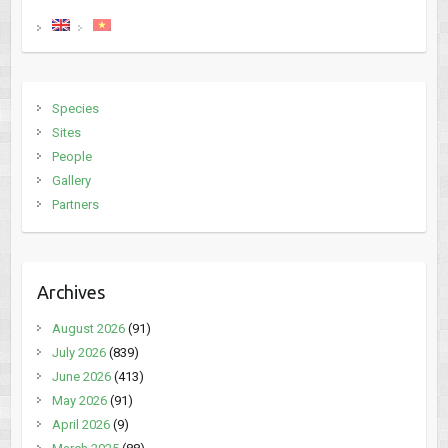
Species
Sites
People
Gallery
Partners
Archives
August 2026
(91)
July 2026
(839)
June 2026
(413)
May 2026
(91)
April 2026
(9)