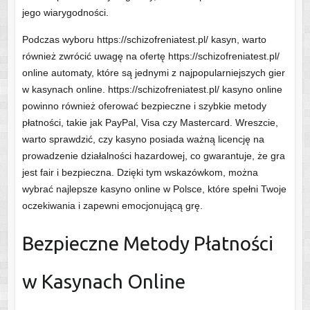
jego wiarygodności.
Podczas wyboru https://schizofreniatest.pl/ kasyn, warto
również zwrócić uwagę na ofertę https://schizofreniatest.pl/
online automaty, które są jednymi z najpopularniejszych gier
w kasynach online. https://schizofreniatest.pl/ kasyno online
powinno również oferować bezpieczne i szybkie metody
płatności, takie jak PayPal, Visa czy Mastercard. Wreszcie,
warto sprawdzić, czy kasyno posiada ważną licencję na
prowadzenie działalności hazardowej, co gwarantuje, że gra
jest fair i bezpieczna. Dzięki tym wskazówkom, można
wybrać najlepsze kasyno online w Polsce, które spełni Twoje
oczekiwania i zapewni emocjonującą grę.
Bezpieczne Metody Płatności
w Kasynach Online