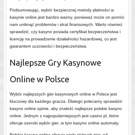
Podsumowując, wybór bezpiecznej metody płatności w
kasynie online jest bardzo ważny, ponieważ może on pomóc
nam uniknąć problemów i strat finansowych. Warto również
sprawdzić, czy kasyno posiada certyfikat bezpieczeństwa i
licencję na prowadzenie działalności hazardowej, co jest
gwarantem uczciwości i bezpieczeństwa.
Najlepsze Gry Kasynowe
Online w Polsce
Wybór najlepszych gier kasynowych online w Polsce jest
kluczowy dla każdego gracza. Dlatego polecamy sprawdzić
kasyno online opinie, aby znaleźć najlepsze polskie kasyno
online. Jednym z najpopularniejszych jest casino pl, które
oferuje szeroki wybór gier, w tym kasyno online automaty.
Polskie kasyna online oferują wiele różnych gier, od