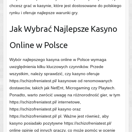
chcesz grać w kasynie, które jest dostosowane do polskiego
rynku i oferuje najlepsze warunki gry.
Jak Wybrać Najlepsze Kasyno
Online w Polsce
Wybór najlepszego kasyna online w Polsce wymaga
uwzględnienia kilku kluczowych czynników. Przede
wszystkim, należy sprawdzić, czy kasyno oferuje
https://schizofreniatest.pl/ kasynowe od renomowanych
dostawców, takich jak NetEnt, Microgaming czy Playtech.
Ponadto, warto zwrócić uwagę na różnorodność gier, w tym
https://schizofreniatest.pl/ internetowe,
https://schizofreniatest.pl/ kasyno oraz
https://schizofreniatest.pl/ pl. Ważne jest również, aby
kasyno posiadało pozytywne https://schizofreniatest.pl/
online opinie od innych graczy, co może pomóc w ocenie