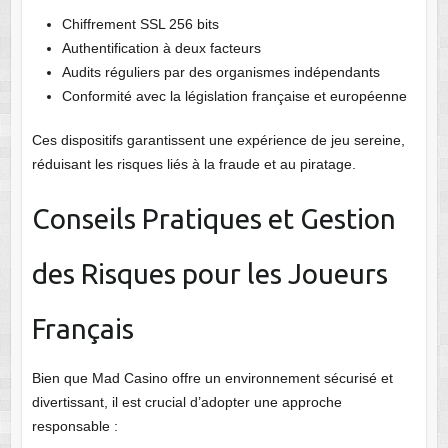
Chiffrement SSL 256 bits
Authentification à deux facteurs
Audits réguliers par des organismes indépendants
Conformité avec la législation française et européenne
Ces dispositifs garantissent une expérience de jeu sereine,
réduisant les risques liés à la fraude et au piratage.
Conseils Pratiques et Gestion
des Risques pour les Joueurs
Français
Bien que Mad Casino offre un environnement sécurisé et
divertissant, il est crucial d’adopter une approche
responsable :