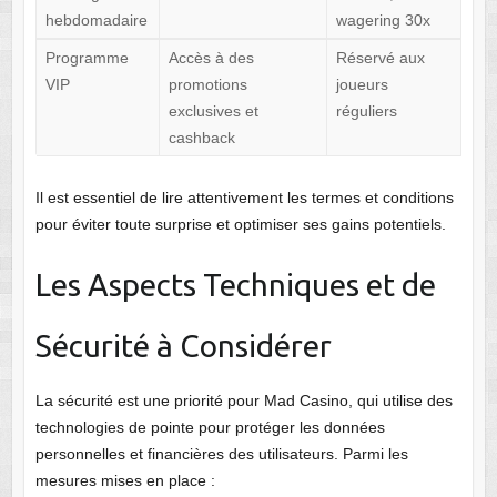
hebdomadaire
wagering 30x
Programme
Accès à des
Réservé aux
VIP
promotions
joueurs
exclusives et
réguliers
cashback
Il est essentiel de lire attentivement les termes et conditions
pour éviter toute surprise et optimiser ses gains potentiels.
Les Aspects Techniques et de
Sécurité à Considérer
La sécurité est une priorité pour Mad Casino, qui utilise des
technologies de pointe pour protéger les données
personnelles et financières des utilisateurs. Parmi les
mesures mises en place :