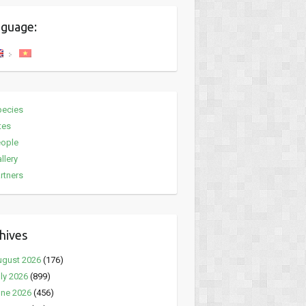
guage:
pecies
tes
eople
llery
rtners
hives
ugust 2026
(176)
ly 2026
(899)
ne 2026
(456)