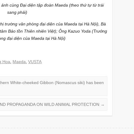
 ảnh cùng Đại diện tập đoàn Maeda (theo thứ tự từ trái
sang phải)
ị trường văn phòng đại diện của Maeda tại Hà Nội), Bà
âm Bảo tồn Thiên nhiên Việt); Ông Kazuo Yoda (Trưởng
òng đại diện của Maeda tại Hà Nội)
ng Hoa
,
Maeda
,
VUSTA
thern White-cheeked Gibbon (Nomascus siki) has been
 AND PROPAGANDA ON WILD ANIMAL PROTECTION
→