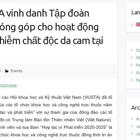
A vinh danh Tập đoàn
Lan
óng góp cho hoạt động
nhiễm chất độc da cam tại
S
Si
P
9
Events
Ga
Pa
etnamese
.
 các Hội khoa học và Kỹ thuật Việt Nam (VUSTA) đã tổ
của các tổ chức khoa học và công nghệ trực thuộc năm
Arc
ác và phát triển” với sự tham gia của đông đảo các tổ
A
đó có Trung tâm Bảo tồn Thiên nhiên Việt (Việt Nature).
Ju
nh viên và tọa đàm “Hợp tác vì Phát triển 2020-2025” là
Ju
chức khoa học và công nghệ trực thuộc đồng thời tri ân