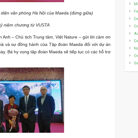
M
Fe
 diện văn phòng Hà Nội của Maeda (đứng giữa)
D
ỷ niệm chương từ VUSTA
Oc
A
 Anh – Chủ tịch Trung tâm, Việt Nature – gửi lời cảm ơn
D
giá và sự đồng hành của Tập đoàn Maeda đối với dự án
N
ày. Bà hy vọng tập đoàn Maeda sẽ tiếp tục có các hỗ trợ
Oc
S