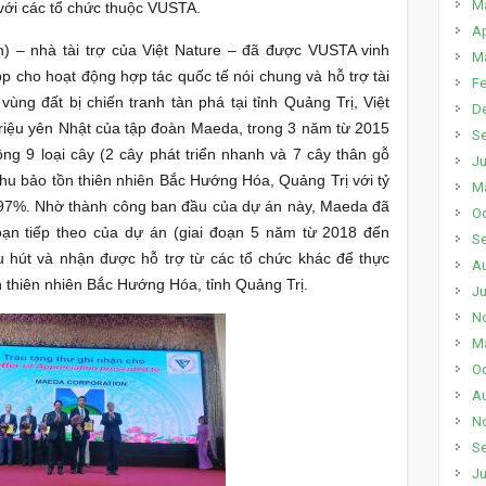
M
 với các tổ chức thuộc VUSTA.
Ap
 – nhà tài trợ của Việt Nature – đã được VUSTA vinh
M
p cho hoạt động hợp tác quốc tế nói chung và hỗ trợ tài
Fe
ùng đất bị chiến tranh tàn phá tại tỉnh Quảng Trị, Việt
D
triệu yên Nhật của tập đoàn Maeda, trong 3 năm từ 2015
S
rồng 9 loại cây (2 cây phát triển nhanh và 7 cây thân gỗ
Ju
 Khu bảo tồn thiên nhiên Bắc Hướng Hóa, Quảng Trị với tỷ
M
ới 97%. Nhờ thành công ban đầu của dự án này, Maeda đã
Oc
 đoạn tiếp theo của dự án (giai đoạn 5 năm từ 2018 đến
S
hu hút và nhận được hỗ trợ từ các tổ chức khác để thực
A
 thiên nhiên Bắc Hướng Hóa, tỉnh Quảng Trị.
Ju
N
M
Oc
A
N
S
Ju