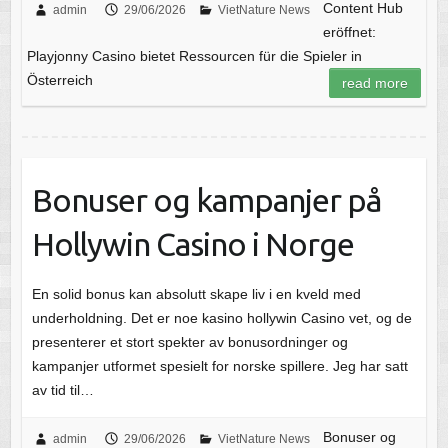
Content Hub
admin
29/06/2026
VietNature News
eröffnet:
Playjonny Casino bietet Ressourcen für die Spieler in
Österreich
read more
Bonuser og kampanjer på
Hollywin Casino i Norge
En solid bonus kan absolutt skape liv i en kveld med
underholdning. Det er noe kasino hollywin Casino vet, og de
presenterer et stort spekter av bonusordninger og
kampanjer utformet spesielt for norske spillere. Jeg har satt
av tid til…
Bonuser og
admin
29/06/2026
VietNature News