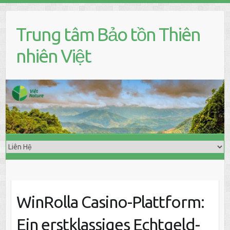
S
k
Trung tâm Bảo tồn Thiên
i
p
nhiên Việt
t
o
c
o
n
t
e
n
t
WinRolla Casino-Plattform:
Ein erstklassiges Echtgeld-