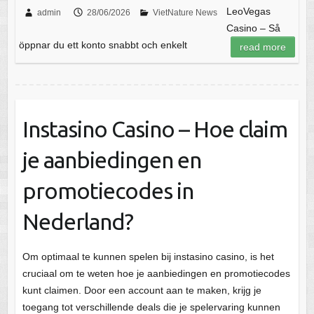
LeoVegas
admin
28/06/2026
VietNature News
Casino – Så
öppnar du ett konto snabbt och enkelt
read more
Instasino Casino – Hoe claim
je aanbiedingen en
promotiecodes in
Nederland?
Om optimaal te kunnen spelen bij instasino casino, is het
cruciaal om te weten hoe je aanbiedingen en promotiecodes
kunt claimen. Door een account aan te maken, krijg je
toegang tot verschillende deals die je spelervaring kunnen