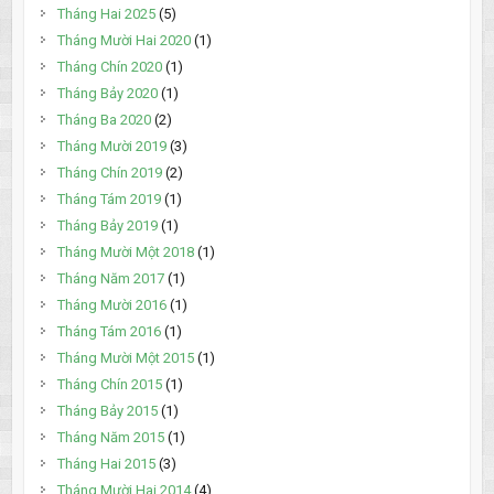
Tháng Hai 2025
(5)
Tháng Mười Hai 2020
(1)
Tháng Chín 2020
(1)
Tháng Bảy 2020
(1)
Tháng Ba 2020
(2)
Tháng Mười 2019
(3)
Tháng Chín 2019
(2)
Tháng Tám 2019
(1)
Tháng Bảy 2019
(1)
Tháng Mười Một 2018
(1)
Tháng Năm 2017
(1)
Tháng Mười 2016
(1)
Tháng Tám 2016
(1)
Tháng Mười Một 2015
(1)
Tháng Chín 2015
(1)
Tháng Bảy 2015
(1)
Tháng Năm 2015
(1)
Tháng Hai 2015
(3)
Tháng Mười Hai 2014
(4)