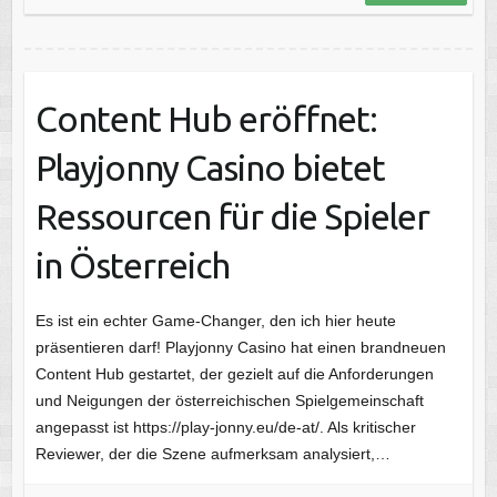
Content Hub eröffnet:
Playjonny Casino bietet
Ressourcen für die Spieler
in Österreich
Es ist ein echter Game-Changer, den ich hier heute
präsentieren darf! Playjonny Casino hat einen brandneuen
Content Hub gestartet, der gezielt auf die Anforderungen
und Neigungen der österreichischen Spielgemeinschaft
angepasst ist https://play-jonny.eu/de-at/. Als kritischer
Reviewer, der die Szene aufmerksam analysiert,…