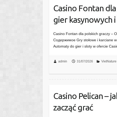
Casino Fontan dla
gier kasynowych 
Casino Fontan dla polskich graczy – O
Содержимое Gry stołowe i karciane w 
Automaty do gier i sloty w ofercie Ca
admin
31/07/2026
VietNatur
Casino Pelican – ja
zacząć grać