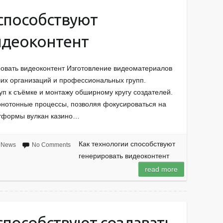
 способствуют
идеоконтент
овать видеоконтент Изготовление видеоматериалов
их организаций и профессиональных групп.
уп к съёмке и монтажу обширному кругу создателей.
нотонные процессы, позволяя фокусироваться на
атформы вулкан казино…
Как технологии способствуют
e News
No Comments
генерировать видеоконтент
read more
способствуют создавать