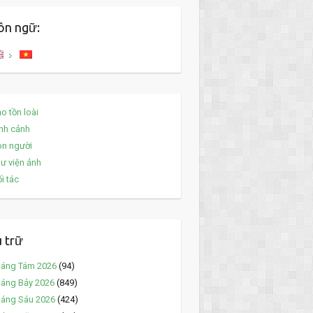
ôn ngữ:
o tồn loài
nh cảnh
n người
ư viện ảnh
i tác
 trữ
háng Tám 2026
(94)
áng Bảy 2026
(849)
áng Sáu 2026
(424)