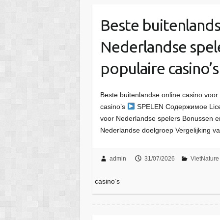
Beste buitenlands
Nederlandse spele
populaire casino’s
Beste buitenlandse online casino voor
casino’s
SPELEN Содержимое Licenti
voor Nederlandse spelers Bonussen e
Nederlandse doelgroep Vergelijking v
admin
31/07/2026
VietNatur
casino’s