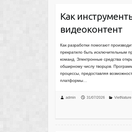
Как инструмент
видеоконтент
Как разработки помогают производи
прекратило быть исключительным п
команд. Электронные средства откр
обширному числу творцов. Програм
процессы, предоставляя возможност
платформы…
admin
31/07/2026
VietNatur