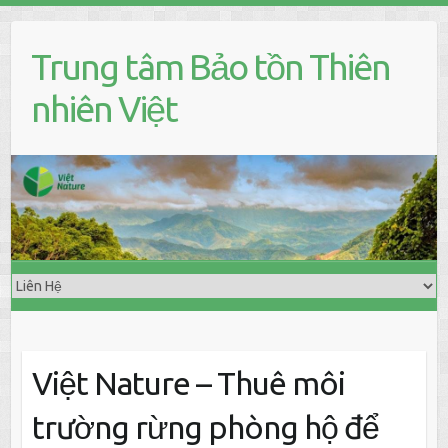
S
k
Trung tâm Bảo tồn Thiên
i
p
nhiên Việt
t
o
c
o
n
t
e
n
t
Việt Nature – Thuê môi
trường rừng phòng hộ để