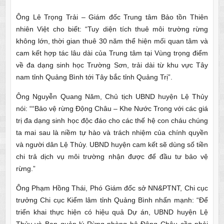
Ông Lê Trọng Trải – Giám đốc Trung tâm Bảo tồn Thiên
nhiên Việt cho biết: “Tuy diện tích thuê môi trường rừng
không lớn, thời gian thuê 30 năm thể hiện mối quan tâm và
cam kết hợp tác lâu dài của Trung tâm tại Vùng trọng điểm
về đa dạng sinh học Trường Sơn, trải dài từ khu vực Tây
nam tỉnh Quảng Bình tới Tây bắc tỉnh Quảng Trị”.
Ông Nguyễn Quang Năm, Chủ tịch UBND huyện Lệ Thủy
nói: ““Bảo vệ rừng Động Châu – Khe Nước Trong với các giá
trị đa dạng sinh học độc đáo cho các thế hệ con cháu chúng
ta mai sau là niềm tự hào và trách nhiệm của chính quyền
và người dân Lệ Thủy. UBND huyện cam kết sẽ dùng số tiền
chi trả dịch vụ môi trường nhận được để đầu tư bảo vệ
rừng.”
Ông Phạm Hồng Thái, Phó Giám đốc sở NN&PTNT, Chi cục
trưởng Chi cục Kiểm lâm tỉnh Quảng Bình nhấn mạnh: “Để
triển khai thực hiện có hiệu quả Dự án, UBND huyện Lệ
Thủy và Ban quản lý Rừng phòng hộ Động Châu cần phải