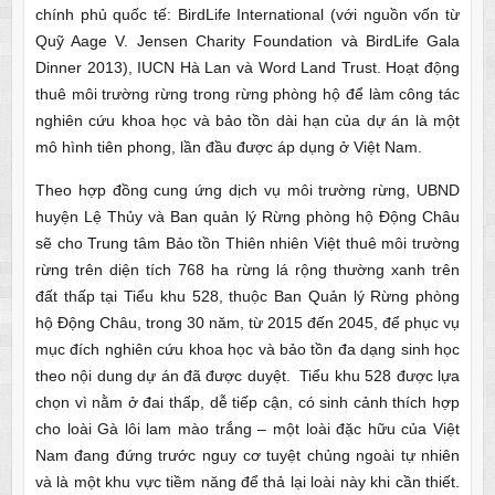
chính phủ quốc tế: BirdLife International (với nguồn vốn từ
Quỹ Aage V. Jensen Charity Foundation và BirdLife Gala
Dinner 2013), IUCN Hà Lan và Word Land Trust. Hoạt động
thuê môi trường rừng trong rừng phòng hộ để làm công tác
nghiên cứu khoa học và bảo tồn dài hạn của dự án là một
mô hình tiên phong, lần đầu được áp dụng ở Việt Nam.
Theo hợp đồng cung ứng dịch vụ môi trường rừng, UBND
huyện Lệ Thủy và Ban quản lý Rừng phòng hộ Động Châu
sẽ cho Trung tâm Bảo tồn Thiên nhiên Việt thuê môi trường
rừng trên diện tích 768 ha rừng lá rộng thường xanh trên
đất thấp tại Tiểu khu 528, thuộc Ban Quản lý Rừng phòng
hộ Động Châu, trong 30 năm, từ 2015 đến 2045, để phục vụ
mục đích nghiên cứu khoa học và bảo tồn đa dạng sinh học
theo nội dung dự án đã được duyệt. Tiểu khu 528 được lựa
chọn vì nằm ở đai thấp, dễ tiếp cận, có sinh cảnh thích hợp
cho loài Gà lôi lam mào trắng – một loài đặc hữu của Việt
Nam đang đứng trước nguy cơ tuyệt chủng ngoài tự nhiên
và là một khu vực tiềm năng để thả lại loài này khi cần thiết.