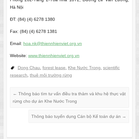
Hà Nội
ĐT: (84) (4) 6278 1380
Fax: (84) (4) 6278 1381
Email:
hoa.nk@thiennhienviet.org.vn
Website:
www.thiennhienviet.org.vn
Dong Chau
,
forest lease
,
Khe Nước Trong
,
scientific
research
,
thuê môi trường rừng
←
Thông báo tìm tư vấn điều tra thảm và khu hệ thực vật
rừng cho dự án Khe Nước Trong
Thông báo tuyển dụng Cán bộ Kế toán dự án
→