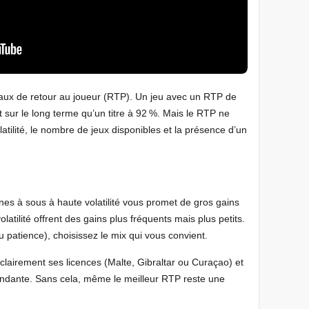
 taux de retour au joueur (RTP). Un jeu avec un RTP de
 sur le long terme qu’un titre à 92 %. Mais le RTP ne
volatilité, le nombre de jeux disponibles et la présence d’un
es à sous à haute volatilité vous promet de gros gains
latilité offrent des gains plus fréquents mais plus petits.
u patience), choisissez le mix qui vous convient.
 clairement ses licences (Malte, Gibraltar ou Curaçao) et
pendante. Sans cela, même le meilleur RTP reste une