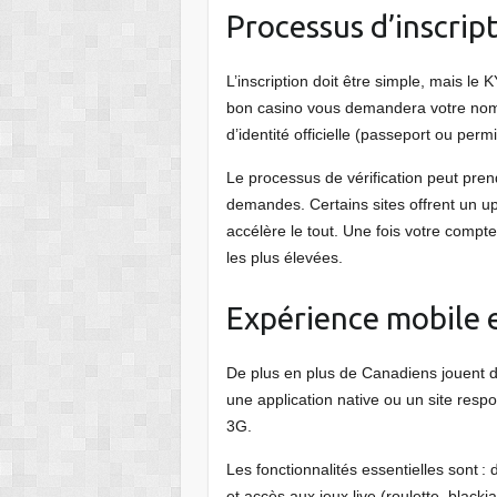
Processus d’inscript
L’inscription doit être simple, mais l
bon casino vous demandera votre nom 
d’identité officielle (passeport ou perm
Le processus de vérification peut pre
demandes. Certains sites offrent un up
accélère le tout. Une fois votre compte 
les plus élevées.
Expérience mobile e
De plus en plus de Canadiens jouent d
une application native ou un site re
3G.
Les fonctionnalités essentielles sont : 
et accès aux jeux live (roulette, blackj