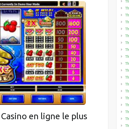
T
Th
Th
Th
Th
Th
Th
Th
T
Th
T
Th
Th
T
T
T
Th
Casino en ligne le plus
Th
Th