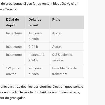
ir de gros bonus si vos fonds restent bloqués. Voici un
s au Canada.
Délai de
Délai de
Frais
dépôt
retrait
Instantané
1‑3 jours
Aucun
ouvrés
Instantané
0‑24 h
Aucun
Instantané
Instantané
0‑2 $ selon le
à 24 h
service
1‑2 jours
2‑5 jours
Possible frais de
ouvrés
ouvrés
traitement
nts ultra‑rapides, les portefeuilles électroniques sont le
e casino ne limite pas le montant maximum des retraits,
cher de gros gains.