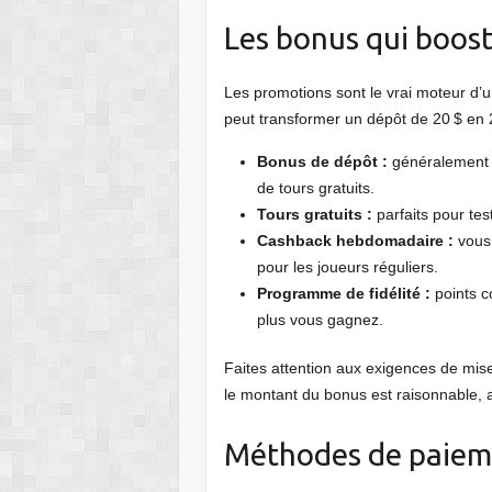
Les bonus qui boost
Les promotions sont le vrai moteur d
peut transformer un dépôt de 20 $ en 20
Bonus de dépôt :
généralement 
de tours gratuits.
Tours gratuits :
parfaits pour tes
Cashback hebdomadaire :
vous 
pour les joueurs réguliers.
Programme de fidélité :
points c
plus vous gagnez.
Faites attention aux exigences de mi
le montant du bonus est raisonnable, a
Méthodes de paiemen