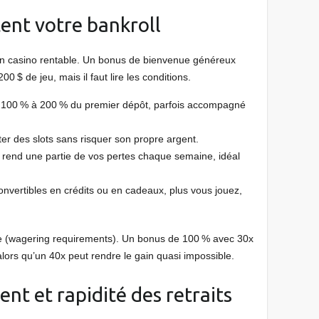
ent votre bankroll
’un casino rentable. Un bonus de bienvenue généreux
0 $ de jeu, mais il faut lire les conditions.
100 % à 200 % du premier dépôt, parfois accompagné
ter des slots sans risquer son propre argent.
rend une partie de vos pertes chaque semaine, idéal
onvertibles en crédits ou en cadeaux, plus vous jouez,
se (wagering requirements). Un bonus de 100 % avec 30x
lors qu’un 40x peut rendre le gain quasi impossible.
t et rapidité des retraits